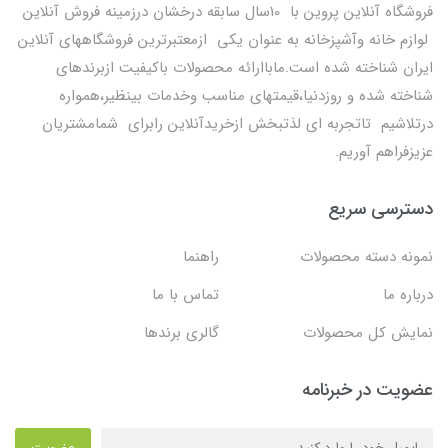
فروشگاه آنلاین پروین با 10سال سابقه درخشان درزمینه فروش آنلاین
لوازم خانه وآشپزخانه به عنوان یکی ازمعتبرترین فروشگاههای آنلاین
ایران شناخته شده است.ماباارائه محصولات باکیفیت ازبرندهای
شناخته شده و روزدنیا،قیمتهای مناسب وخدمات بینظیر،همواره
درتلاشیم تاتجربه ای لذتبخش ازخریدآنلاین رابرای شمامشتریان
عزیزفراهم آوریم.
دسترسی سریع
نمونه دسته محصولات
راهنما
درباره ما
تماس با ما
نمایش کل محصولات
گالری برندها
عضویت در خبرنامه
عضویت