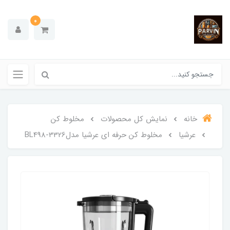
0
خانه
نمایش کل محصولات
مخلوط کن
عرشیا
مخلوط کن حرفه ای عرشیا مدلBL498-3326