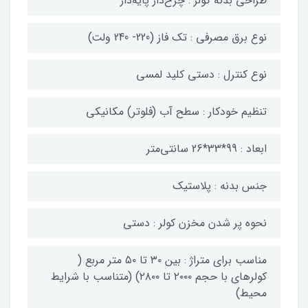
طراحی بدنه کولر : چرخ‌دار پایه‌دار
نوع برق مصرفی : تک فاز (220- 240 ولت)
نوع کنترل : دستی کلید لمسی
تنظیم خودکار : سطح آب (فلوتر) مکانیکی
ابعاد : 99*33*26 سانتی‌متر
جنس بدنه : پلاستیک
نحوه پر شدن مخزن کولر : دستی
مناسب برای متراژ : بین ۳۰ تا ۵۰ متر مربع (
کولرهای با حجم ۲۰۰۰ تا ۲۸۰۰) (متناسب با شرایط
محیط)