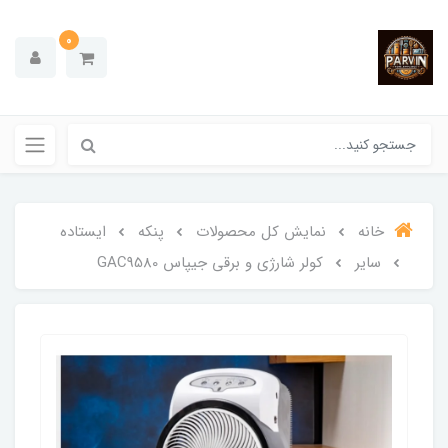
0
خانه
نمایش کل محصولات
پنکه
ایستاده
سایر
کولر شارژی و برقی جیپاس GAC9580