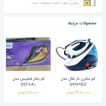
بزرگترین تبلیغ ما کیفیت محصولات ماست.
محصولات مرتبط
اتو مخزن دار تفال مدل
اتو بخار فیلیپس مدل
DST7040
GV9221EO
33,700,000 تومان
11,900,000 تومان