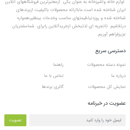
لوازم خانه وآشپزخانه به عنوان یکی ازمعتبرترین فروشگاههای آنلاین
ایران شناخته شده است.ماباارائه محصولات باکیفیت ازبرندهای
شناخته شده و روزدنیا،قیمتهای مناسب وخدمات بینظیر،همواره
درتلاشیم تاتجربه ای لذتبخش ازخریدآنلاین رابرای شمامشتریان
عزیزفراهم آوریم.
دسترسی سریع
نمونه دسته محصولات
راهنما
درباره ما
تماس با ما
نمایش کل محصولات
گالری برندها
عضویت در خبرنامه
عضویت