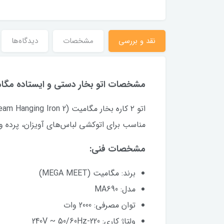
نقد و بررسی
مشخصات
دیدگاه‌ها
مشخصات اتو بخار دستی و ایستاده مگامیت 
اتو ۲ کاره بخار مگامیت (2 in 1 Steam Hanging Iron)
مناسب برای اتوکشی لباس‌های آویزان، پرده 
مشخصات فنی:
برند: مگامیت (MEGA MEET)
مدل: MA690
توان مصرفی: 2000 وات
ولتاژ کاری: 220-240V ~ 50/60Hz