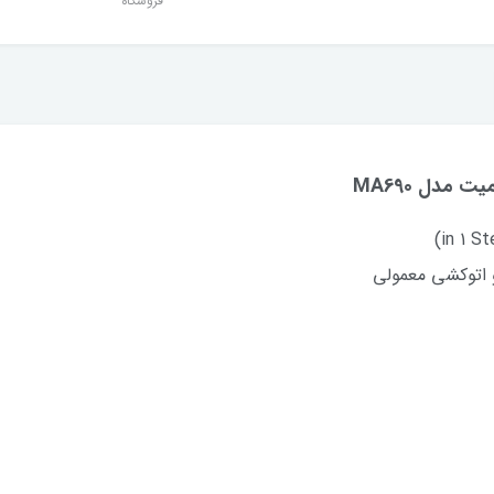
فروشگاه
مدل MA690
و اتوکشی معمولی