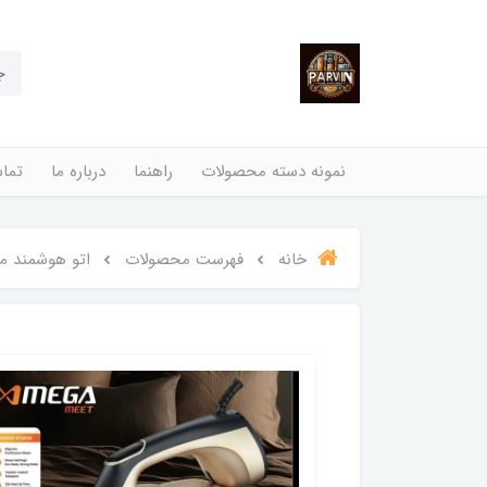
نمونه دسته محصولات
راهنما
درباره ما
تماس
خانه
فهرست محصولات
اتو هوشمند مگامیت  690