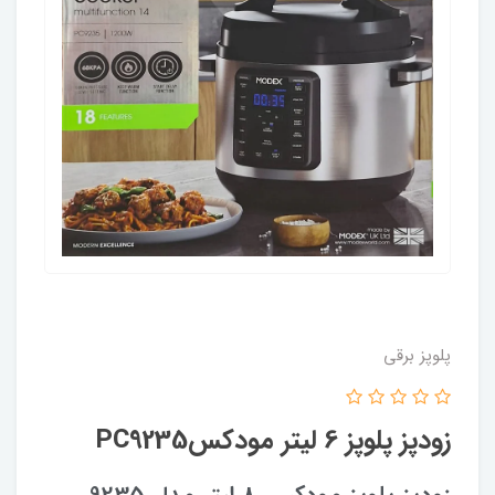
پلوپز برقی
زودپز پلوپز 6 لیتر مودکسPC9235