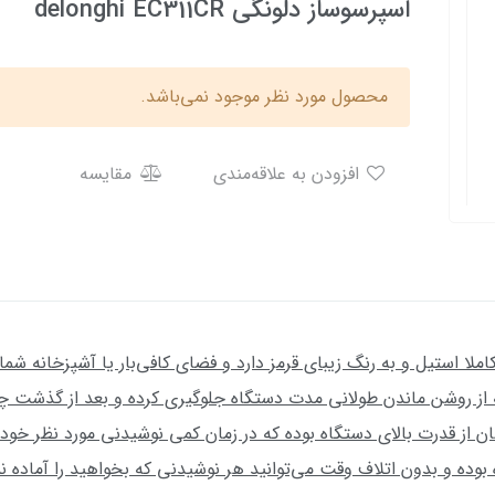
اسپرسوساز دلونگی delonghi EC311CR
محصول مورد نظر موجود نمی‌باشد.
افزودن به علاقه‌مندی
مقایسه
لونگی مدل ECOM311.R بدنه‌ای کاملا استیل و به رنگ زیبای قرمز دارد و فضای کافی‌بار یا آ
ز روشن ماندن طولانی مدت دستگاه جلوگیری کرده و بعد از گذشت چن
 توان 1100 وات و فشار بخار 15 بار نشان از قدرت بالای دستگاه بوده که در زمان کمی نوشیدنی م