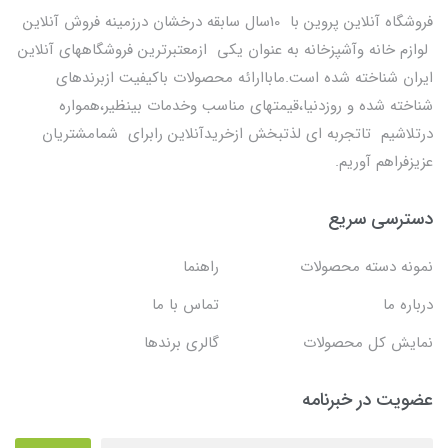
فروشگاه آنلاین پروین با 10سال سابقه درخشان درزمینه فروش آنلاین
لوازم خانه وآشپزخانه به عنوان یکی ازمعتبرترین فروشگاههای آنلاین
ایران شناخته شده است.ماباارائه محصولات باکیفیت ازبرندهای
شناخته شده و روزدنیا،قیمتهای مناسب وخدمات بینظیر،همواره
درتلاشیم تاتجربه ای لذتبخش ازخریدآنلاین رابرای شمامشتریان
عزیزفراهم آوریم.
دسترسی سریع
نمونه دسته محصولات
راهنما
درباره ما
تماس با ما
نمایش کل محصولات
گالری برندها
عضویت در خبرنامه