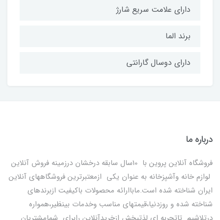
دارای علامت سریع شارژ
برند الما
دارای دوسال گارانتی
درباره ما
فروشگاه آنلاین پروین با 10سال سابقه درخشان درزمینه فروش آنلاین
لوازم خانه وآشپزخانه به عنوان یکی ازمعتبرترین فروشگاههای آنلاین
ایران شناخته شده است.ماباارائه محصولات باکیفیت ازبرندهای
شناخته شده و روزدنیا،قیمتهای مناسب وخدمات بینظیر،همواره
درتلاشیم تاتجربه ای لذتبخش ازخریدآنلاین رابرای شمامشتریان