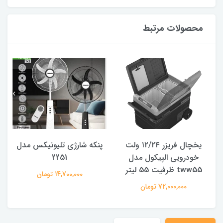
محصولات مرتبط
یخچال فریزر ۱۲/۲۴ ولت
پنکه شارژی تلیونیکس مدل
خودرویی الپیکول مدل
2251
tww55 ظرفیت 55 لیتر
14,700,000 تومان
72,000,000 تومان