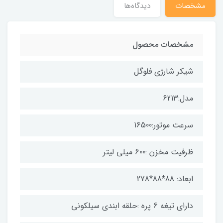
مشخصات
دیدگاه‌ها
مشخصات محصول
شیکر شارژی فلوگل
مدل:6213
سرعت موتور:16500
ظرفیت مخزن :600 میلی لیتر
ابعاد: 88*88*278
دارای تیغه 6 پره :حلقه ابندی سیلکونی