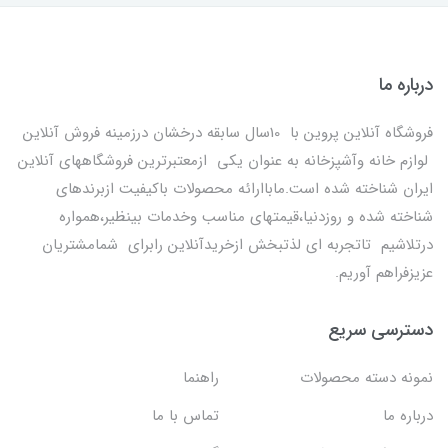
درباره ما
فروشگاه آنلاین پروین با 10سال سابقه درخشان درزمینه فروش آنلاین
لوازم خانه وآشپزخانه به عنوان یکی ازمعتبرترین فروشگاههای آنلاین
ایران شناخته شده است.ماباارائه محصولات باکیفیت ازبرندهای
شناخته شده و روزدنیا،قیمتهای مناسب وخدمات بینظیر،همواره
درتلاشیم تاتجربه ای لذتبخش ازخریدآنلاین رابرای شمامشتریان
عزیزفراهم آوریم.
دسترسی سریع
نمونه دسته محصولات
راهنما
درباره ما
تماس با ما