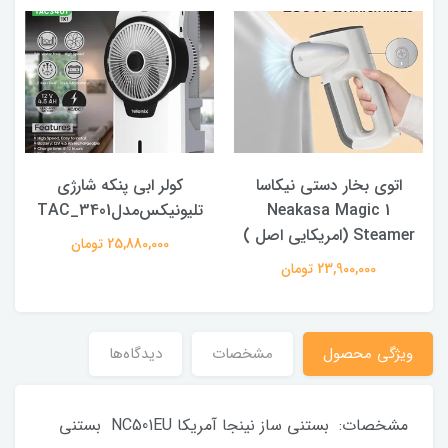
اتوی بخار دستی نیکاسا
کولر ابی پنکه شارژی
Neakasa Magic 1
تلیونیکس‌مدلTAC_3401
Steamer (امریکایی اصل )
25,880,000 تومان
23,900,000 تومان
ویژگی محصول
مشخصات
دیدگاه‌ها
مشخصات: بستنی ساز نینجا آمریکا NC501EU بستنی