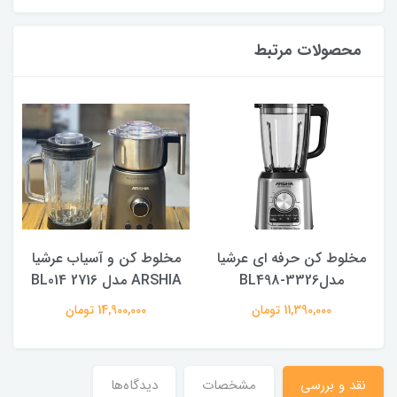
محصولات مرتبط
مخلوط کن حرفه ای عرشیا
مخلوط کن و آسیاب عرشیا
مدلBL498-3326
ARSHIA مدل BL014 2716
11,390,000 تومان
14,900,000 تومان
نقد و بررسی
مشخصات
دیدگاه‌ها