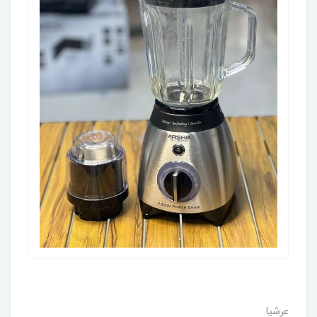
عرشیا