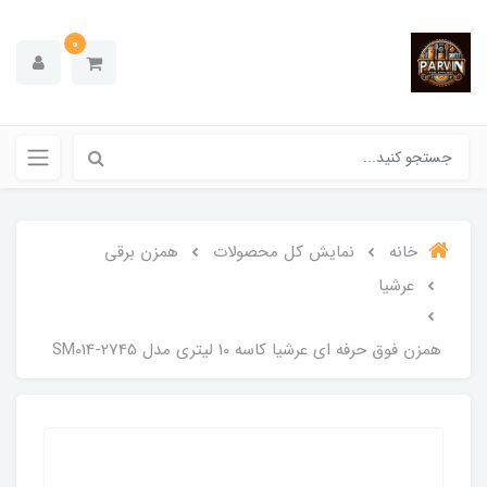
0
خانه
نمایش کل محصولات
همزن برقی
عرشیا
همزن فوق حرفه ای عرشیا کاسه 10 لیتری مدل SM014-2745