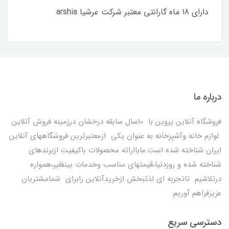
دارای 18 ماه گارانتی معتبر شرکت عرشیا arshia
درباره ما
فروشگاه آنلاین پروین با 10سال سابقه درخشان درزمینه فروش آنلاین
لوازم خانه وآشپزخانه به عنوان یکی ازمعتبرترین فروشگاههای آنلاین
ایران شناخته شده است.ماباارائه محصولات باکیفیت ازبرندهای
شناخته شده و روزدنیا،قیمتهای مناسب وخدمات بینظیر،همواره
درتلاشیم تاتجربه ای لذتبخش ازخریدآنلاین رابرای شمامشتریان
عزیزفراهم آوریم.
دسترسی سریع