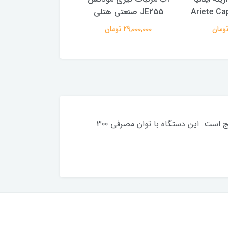
JE255 صنعتی هتلی
مدل Ariete Capri 413/0C
29,000,000 تومان
16,200,000 تومان
آب مرکبات گیر مودکس مدل 245 ، دستگاهی کارآمد برای آبگیری انواع مرکبات مانند پرتقال، لیمو، گریپ فروت و نارنج است. این دستگاه با توان مصرفی 300