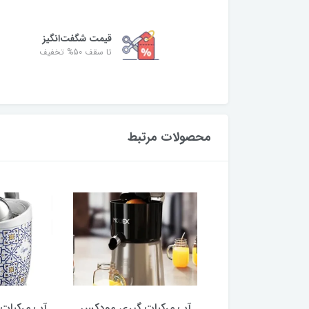
قیمت شگفت‌انگیز
تا سقف 50% تخفیف
محصولات مرتبط
ات گیر آریته ایتالیا
آب مرکبات گیری مودکس
آب مرکبات گی