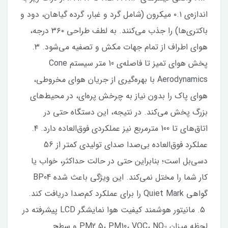
اندازه‌ی ۰.۱ میکرون (شامل گرد و غبار، گرده گیاهان، دود و
باکتری‌ها) را جذب می‌کنند. به لطف طراحی ۳۶۰ درجه،
هوای اطراف از تمام جهات مکش و تصفیه می‌شود. ۳.
پخش هوای تمیز تا فاصله‌ی 10 متر سیستم Cone
Aerodynamics با بهره‌گیری از جریان هوای مخروطی،
هوای پاک را بدون نیاز به چرخش پره‌ای، در محیط‌های
بزرگ پخش می‌کند. در نتیجه، این دستگاه حتی در
اتاق‌های تا 100 مترمربع نیز عملکردی فوق‌العاده دارد. ۴.
عملکرد فوق‌العاده بی‌صدا صدای تولیدی کمتر از 56
دسی‌بل است؛ بنابراین حتی در حالت حداکثر، خواب یا
کار شما را مختل نمی‌کند. این ویژگی باعث شده BP04
گواهی Quiet Mark را برای عملکرد کم‌صدا دریافت کند.
۵. مانیتور هوشمند کیفیت هوا نمایشگر LCD پیشرفته در
لحظه میزان PM2.5، PM10، VOC، NO₂ و سطح