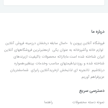
درباره ما
فروشگاه آنلاین پروین با 10سال سابقه درخشان درزمینه فروش آنلاین
لوازم خانه وآشپزخانه به عنوان یکی ازمعتبرترین فروشگاههای آنلاین
ایران شناخته شده است.ماباارائه محصولات باکیفیت ازبرندهای
شناخته شده و روزدنیا،قیمتهای مناسب وخدمات بینظیر،همواره
درتلاشیم تاتجربه ای لذتبخش ازخریدآنلاین رابرای شمامشتریان
عزیزفراهم آوریم.
دسترسی سریع
نمونه دسته محصولات
راهنما