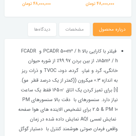
48,000,000 تومان
48,000,000 تومان
درباره محصول
مشخصات
دیدگاه‌ها
فیلتر با کارایی بالا PCADR 500m³ / h و FCADR
185m³ / h، از بین بردن 99.97٪ از شوره حیوان
خانگی، گرد و غبار، گرده، دود، TVOC و ذرات ریز
به اندازه 0.3 میکرون ((کمتر از یک درصد قطر مو).
[1] برای تمیز کردن یک اتاق 165㎡ فقط یک ساعت
نیاز دارد. سنسورهای با دقت بالا سنسورهای PM
2.5 & PM 10 برای تشخیص الاینده های هوا صفحه
نمایش لمسی AQI نمایش داده شده در زمان
واقعی فرمان صوتی هوشمند کنترل با دستیار گوگل