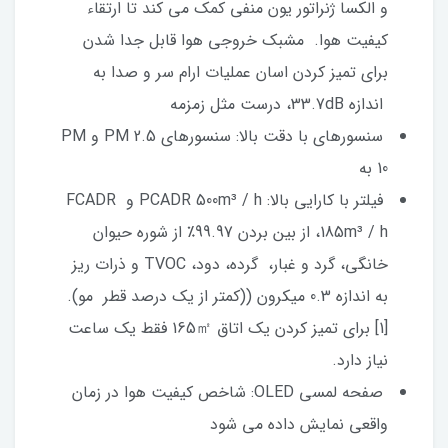
و الکسا ژنراتور یون منفی کمک می کند تا ارتقاء
کیفیت هوا. مشبک خروجی هوا قابل جدا شدن
برای تمیز کردن اسان عملیات ارام سر و صدا به
اندازه 33.7dB، درست مثل زمزمه
سنسورهای با دقت بالا: سنسورهای PM 2.5 و PM
10 به
فیلتر با کارایی بالا: PCADR 500m³ / h و FCADR
185m³ / h، از بین بردن 99.97٪ از شوره حیوان
خانگی، گرد و غبار، گرده، دود، TVOC و ذرات ریز
به اندازه 0.3 میکرون ((کمتر از یک درصد قطر مو).
[1] برای تمیز کردن یک اتاق 165㎡ فقط یک ساعت
نیاز دارد.
صفحه لمسی OLED: شاخص کیفیت هوا در زمان
واقعی نمایش داده می شود