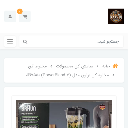
0
خانه
نمایش کل محصولات
مخلوط کن
مخلوط‌کن براون مدل JB7551 (PowerBlend 7)