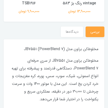
vintage رنگ بژ 583
TSB1916
13,900,000 تومان
9,900,000 تومان
بررسی
دیدگاه‌ها
مخلوط‌کن براون مدل JB7551 (PowerBlend 7)
مخلوط‌کن براون مدل JB7551 از سری حرفه‌ای
PowerBlend 7، دستگاهی قدرتمند و پیشرفته برای تهیه
انواع اسموتی، شیک، سوپ، سس، پوره، کره مغزیجات و
خرد کردن یخ است. این مدل با موتور 1400 وات و سرعت
چرخش تا 30,000 دور در دقیقه، عملکردی سریع و
یکنواخت را در اختیار شما قرار می‌دهد.